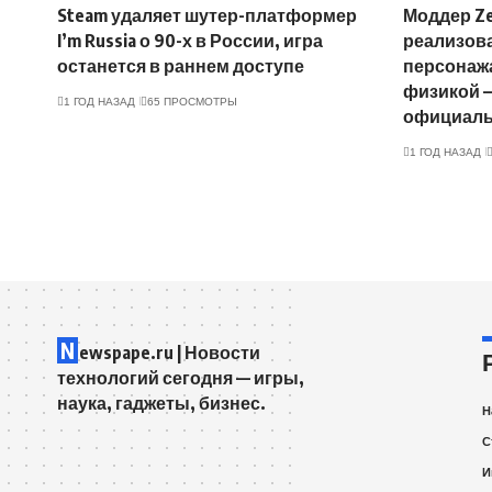
Steam удаляет шутер-платформер
Моддер Ze
I’m Russia о 90-х в России, игра
реализов
останется в раннем доступе
персонажа
физикой —
1 ГОД НАЗАД
65 ПРОСМОТРЫ
официаль
1 ГОД НАЗАД
N
ewspape.ru | Новости
технологий сегодня — игры,
наука, гаджеты, бизнес.
Н
С
И