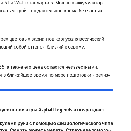
 5.1 и Wi-Fi стандарта 5. Мощный аккумулятор
вать устройство длительное время без частых
рех цветовых вариантов корпуса: классический
щий собой оттенок, близкий к серому.
5, а также его цена остаются неизвестными.
 в ближайшее время по мере подготовки к релизу.
апуск новой игры AsphaltLegends и возрождает
скулами руки с помощью физиологического чипа
лху: Смерть может умереть. Страхневедомого»