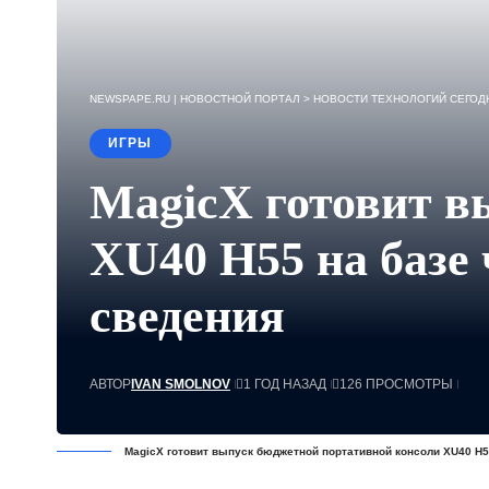
NEWSPAPE.RU | НОВОСТНОЙ ПОРТАЛ
>
НОВОСТИ ТЕХНОЛОГИЙ СЕГОДН
ИГРЫ
MagicX готовит в
XU40 H55 на базе
сведения
АВТОР
IVAN SMOLNOV
1 ГОД НАЗАД
126 ПРОСМОТРЫ
MagicX готовит выпуск бюджетной портативной консоли XU40 H5