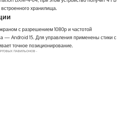
nation BXM-4-64, при этом устройство получит 4 ГБ
 встроенного хранилища.
ции
краном с разрешением 1080p и частотой
а — Android 15. Для управления применены стики с
ивает точное позиционирование.
ОРГОВЫХ ПАВИЛЬОНОВ -