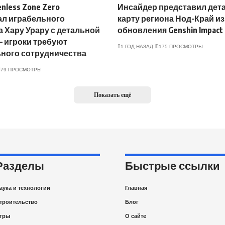
nless Zone Zero
Инсайдер представил дет
ал играбельного
карту региона Нод-Край из
 Хару Урару с детальной
обновления Genshin Impact 
 игроки требуют
1 ГОД НАЗАД
175 ПРОСМОТРЫ
ного сотрудничества
79 ПРОСМОТРЫ
Показать ещё
Разделы
Быстрые ссылки
аука и технологии
Главная
троительство
Блог
гры
О сайте