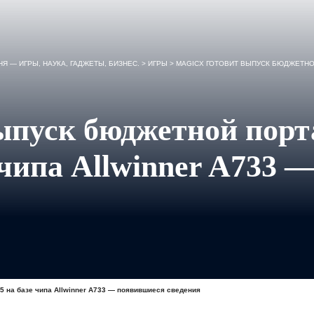
Я — ИГРЫ, НАУКА, ГАДЖЕТЫ, БИЗНЕС.
>
ИГРЫ
>
MAGICX ГОТОВИТ ВЫПУСК БЮДЖЕТНОЙ ПОРТАТИ
ыпуск бюджетной порт
 чипа Allwinner A733 
5 на базе чипа Allwinner A733 — появившиеся сведения