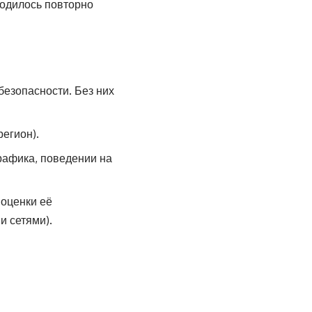
ходилось повторно
езопасности. Без них
егион).
рафика, поведении на
оценки её
 сетями).