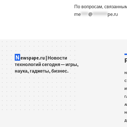
По вопросам, связанным 
me
***
@
******
pe.ru
N
ewspape.ru | Новости
технологий сегодня — игры,
наука, гаджеты, бизнес.
Н
С
И
Г
A
Н
Д