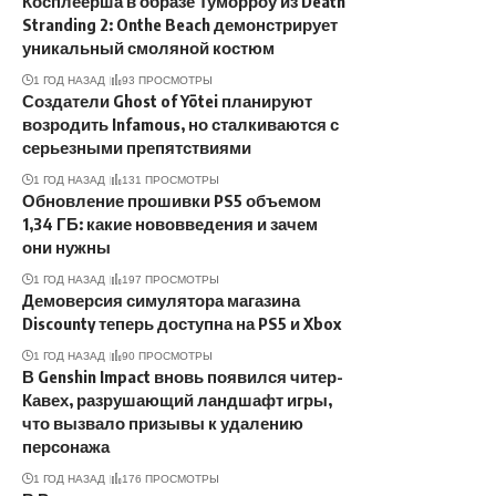
Косплеерша в образе Туморроу из Death
Stranding 2: Onthe Beach демонстрирует
уникальный смоляной костюм
1 ГОД НАЗАД
93 ПРОСМОТРЫ
Создатели Ghost of Yōtei планируют
возродить Infamous, но сталкиваются с
серьезными препятствиями
1 ГОД НАЗАД
131 ПРОСМОТРЫ
Обновление прошивки PS5 объемом
1,34 ГБ: какие нововведения и зачем
они нужны
1 ГОД НАЗАД
197 ПРОСМОТРЫ
Демоверсия симулятора магазина
Discounty теперь доступна на PS5 и Xbox
1 ГОД НАЗАД
90 ПРОСМОТРЫ
В Genshin Impact вновь появился читер-
Кавех, разрушающий ландшафт игры,
что вызвало призывы к удалению
персонажа
1 ГОД НАЗАД
176 ПРОСМОТРЫ