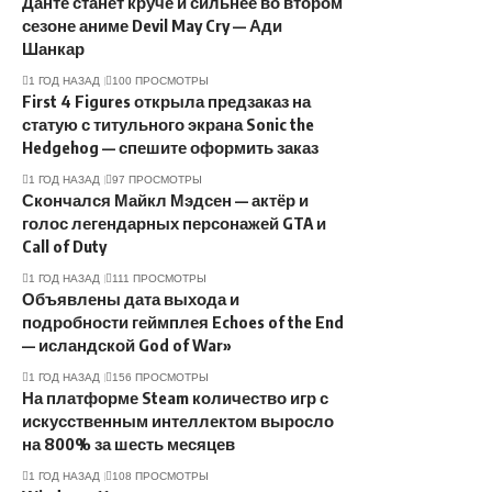
Данте станет круче и сильнее во втором
сезоне аниме Devil May Cry — Ади
Шанкар
1 ГОД НАЗАД
100 ПРОСМОТРЫ
First 4 Figures открыла предзаказ на
статую с титульного экрана Sonic the
Hedgehog — спешите оформить заказ
1 ГОД НАЗАД
97 ПРОСМОТРЫ
Скончался Майкл Мэдсен — актёр и
голос легендарных персонажей GTA и
Call of Duty
1 ГОД НАЗАД
111 ПРОСМОТРЫ
Объявлены дата выхода и
подробности геймплея Echoes of the End
— исландской God of War»
1 ГОД НАЗАД
156 ПРОСМОТРЫ
На платформе Steam количество игр с
искусственным интеллектом выросло
на 800% за шесть месяцев
1 ГОД НАЗАД
108 ПРОСМОТРЫ