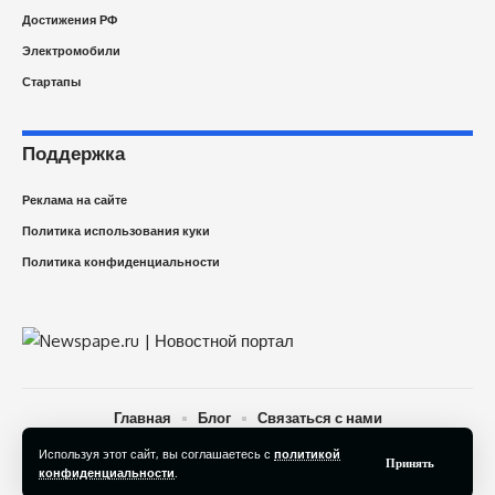
Достижения РФ
Электромобили
Стартапы
Поддержка
Реклама на сайте
Политика использования куки
Политика конфиденциальности
Главная
Блог
Связаться с нами
Используя этот сайт, вы соглашаетесь с
политикой
© 2025 Newspape.ru Новости технологий сегодня. All Rights
Принять
конфиденциальности
.
Reserved.