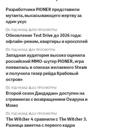
Разработчики PIONER представили
мутанта, высасывающего жертву за
один укус
1 ГОД НАЗАД
200 ПРОСМОТРЫ
Обновление Test Drive до 2026 года:
офлайн-режим, квартиры и кроссплей
1 ГОД НАЗАД
83 ПРОСМОТРЫ
Западная аудитория высоко оценила
российский MMO-шутер PIONER, игра
появилась в списках желаемого Steam
и получила тизер рейда Крабовый
остров»
1 ГОД НАЗАД
111 ПРОСМОТРЫ
Второй сезон Дандадан» доступен на
стримингах с возвращением Окаруна и
Момо
1 ГОД НАЗАД
112 ПРОСМОТРЫ
The Witcher 4 сравнили с The Witcher 3.
Разница заметна с первого кадра