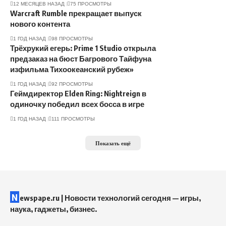
12 МЕСЯЦЕВ НАЗАД
75 ПРОСМОТРЫ
Warcraft Rumble прекращает выпуск
нового контента
1 ГОД НАЗАД
98 ПРОСМОТРЫ
Трёхрукий егерь: Prime 1 Studio открыла
предзаказ на бюст Багрового Тайфуна
изфильма Тихоокеанский рубеж»
1 ГОД НАЗАД
92 ПРОСМОТРЫ
Геймдиректор Elden Ring: Nightreign в
одиночку победил всех босса в игре
1 ГОД НАЗАД
111 ПРОСМОТРЫ
Показать ещё
N
ewspape.ru | Новости технологий сегодня — игры,
наука, гаджеты, бизнес.