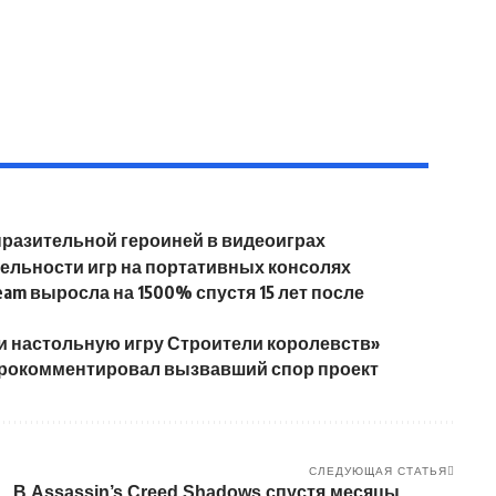
ыразительной героиней в видеоиграх
тельности игр на портативных консолях
team выросла на 1500% спустя 15 лет после
и настольную игру Строители королевств»
а прокомментировал вызвавший спор проект
СЛЕДУЮЩАЯ СТАТЬЯ
В Assassin’s Creed Shadows спустя месяцы