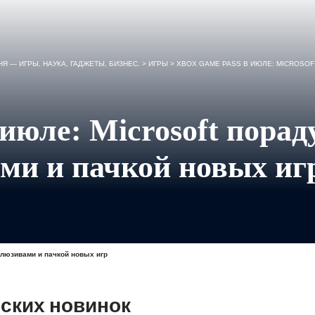
Я — ИГРЫ, НАУКА, ГАДЖЕТЫ, БИЗНЕС.
>
ИГРЫ
>
XBOX GAME PASS В ИЮЛЕ: MICROSO
июле: Microsoft порад
ми и пачкой новых иг
клюзивами и пачкой новых игр
ьских новинок