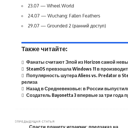
23.07 — Wheel World
24.07 — Wuchang: Fallen Feathers
29.07 — Grounded 2 (ранний доступ)
Также читайте:
Фанаты считают Элой из Horizon самой нев
SteamOS превзошла Windows 11 в производи
Популярность шутера Aliens vs. Predator в S
релиза
Назад в Средневековье: в России выпустил
Создатель Bayonetta 3 впервые за три год
ПРЕДЫДУЩАЯ СТАТЬЯ
Спасти планету играючи: предзаказ на