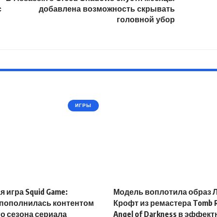
с
добавлена возможность скрывать
головной убор
ИГРЫ
 игра Squid Game:
Модель воплотила образ 
 пополнилась контентом
Крофт из ремастера Tomb R
го сезона сериала
Angel of Darkness в эффек