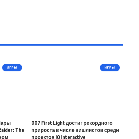
ИГРЫ
ИГРЫ
Лары
007 First Light достиг рекордного
aider: The
прироста в числе вишлистов среди
тном
проектов IO Interactive