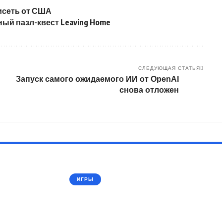
висеть от США
ый пазл-квест Leaving Home
СЛЕДУЮЩАЯ СТАТЬЯ
Запуск самого ожидаемого ИИ от OpenAI
снова отложен
ИГРЫ