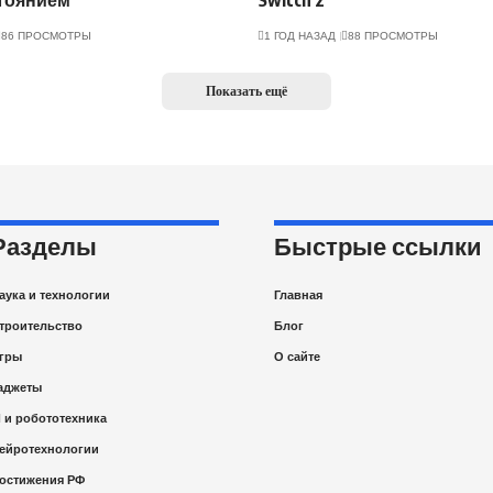
тоянием
Switch 2
86 ПРОСМОТРЫ
1 ГОД НАЗАД
88 ПРОСМОТРЫ
Показать ещё
Разделы
Быстрые ссылки
аука и технологии
Главная
троительство
Блог
гры
О сайте
аджеты
I и робототехника
ейротехнологии
остижения РФ