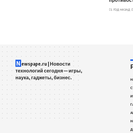
противос
1 ГОД НАЗАД
N
ewspape.ru | Новости
технологий сегодня — игры,
наука, гаджеты, бизнес.
Н
С
И
Г
A
Н
Д