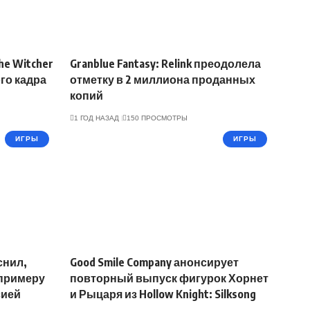
he Witcher
Granblue Fantasy: Relink преодолела
ого кадра
отметку в 2 миллиона проданных
копий
1 ГОД НАЗАД
150 ПРОСМОТРЫ
ИГРЫ
ИГРЫ
снил,
Good Smile Company анонсирует
 примеру
повторный выпуск фигурок Хорнет
сией
и Рыцаря из Hollow Knight: Silksong