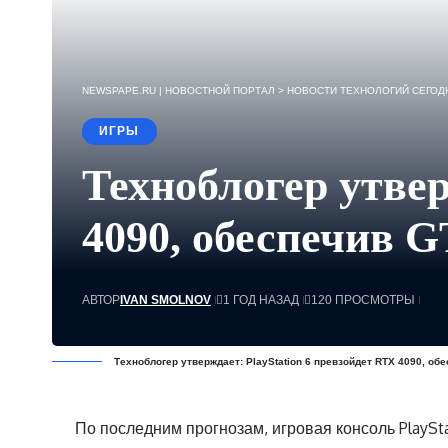
NEWSPAPE.RU | НОВОСТНОЙ ПОРТАЛ
>
НОВОСТИ ТЕХНОЛОГИЙ СЕГОДН
ИГРЫ
Техноблогер утвер
4090, обеспечив G
АВТОР
IVAN SMOLNOV
1 ГОД НАЗАД
120 ПРОСМОТРЫ
Техноблогер утверждает: PlayStation 6 превзойдет RTX 4090, обе
По последним прогнозам, игровая консоль PlaySta