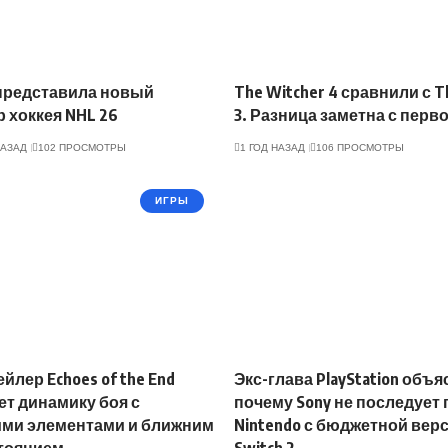
 представила новый
The Witcher 4 сравнили с T
 хоккея NHL 26
3. Разница заметна с перв
НАЗАД
102 ПРОСМОТРЫ
1 ГОД НАЗАД
106 ПРОСМОТРЫ
ИГРЫ
йлер Echoes of the End
Экс-глава PlayStation объя
т динамику боя с
почему Sony не последует
ими элементами и ближним
Nintendo с бюджетной вер