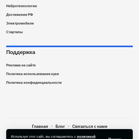
Нейротехнологии
Достижения РФ
Электромобили
Стартапы
Поддержка
Реклама на сайте
Политика использования куки
Политика конфиденциальности
Главная
Блог
Связаться с нами
Используя этот сайт, вы соглашаетесь с
политикой
© 2025 Newspape.ru Новости технологий сегодня. All Rights
Принять