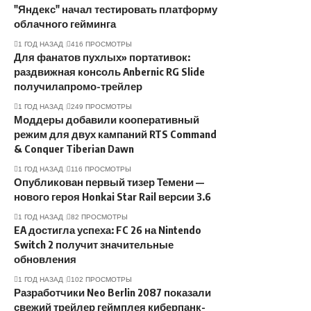
"Яндекс" начал тестировать платформу
облачного гейминга
1 ГОД НАЗАД
416 ПРОСМОТРЫ
Для фанатов пухлых» портативок:
раздвижная консоль Anbernic RG Slide
получилапромо-трейлер
1 ГОД НАЗАД
249 ПРОСМОТРЫ
Моддеры добавили кооперативный
режим для двух кампаний RTS Command
& Conquer Tiberian Dawn
1 ГОД НАЗАД
116 ПРОСМОТРЫ
Опубликован первый тизер Темени —
нового героя Honkai Star Rail версии 3.6
1 ГОД НАЗАД
82 ПРОСМОТРЫ
EA достигла успеха: FC 26 на Nintendo
Switch 2 получит значительные
обновления
1 ГОД НАЗАД
102 ПРОСМОТРЫ
Разработчики Neo Berlin 2087 показали
свежий трейлер геймплея киберпанк-