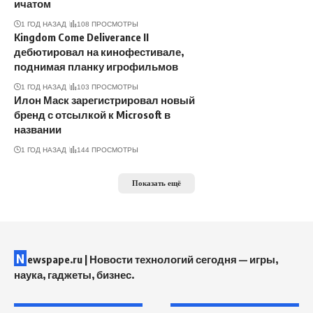
ичатом
1 ГОД НАЗАД
108 ПРОСМОТРЫ
Kingdom Come Deliverance II
дебютировал на кинофестивале,
поднимая планку игрофильмов
1 ГОД НАЗАД
103 ПРОСМОТРЫ
Илон Маск зарегистрировал новый
бренд с отсылкой к Microsoft в
названии
1 ГОД НАЗАД
144 ПРОСМОТРЫ
Показать ещё
N
ewspape.ru | Новости технологий сегодня — игры,
наука, гаджеты, бизнес.