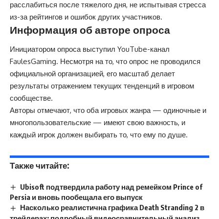
расслабиться после тяжелого дня, не испытывая стресса
из-за рейтингов и ошибок других участников.
Информация об авторе опроса
Инициатором опроса выступил YouTube-канал
FaulesGaming. Несмотря на то, что опрос не проводился
официальной организацией, его масштаб делает
результаты отражением текущих тенденций в игровом
сообществе.
Авторы отмечают, что оба игровых жанра — одиночные и
многопользовательские — имеют свою важность, и
каждый игрок должен выбирать то, что ему по душе.
Также читайте:
Ubisoft подтвердила работу над ремейком Prince of
Persia и вновь пообещала его выпуск
Насколько реалистична графика Death Stranding 2 в
трейлерах: подробный видеосравнительный анализ