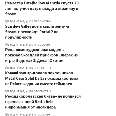
Ремастер Fate/hollow ataraxia спустя 20
лет получил дату выхода и страницу в
Steam
1 ГОД НАЗАД
131 ПРОСМОТРЫ
Stardew Valley возглавила рейтинг
Steam, превзойдя Portal 2 по
популярности
1 ГОД НАЗАД
109 ПРОСМОТРЫ
Реданская художница: модель
показала косплей Ирис фон Эверек из
игры Ведьмак 3: Дикая Охота»
1 ГОД НАЗАД
116 ПРОСМОТРЫ
Konami заинтриговала поклонников
Metal Gear Solid Delta показом костюма
из Deluxe-издания вместо геймплея
1 ГОД НАЗАД
116 ПРОСМОТРЫ
Режим королевская битва» не появится
в релизе новой Battlefield —
информация от инсайдера
1 ГОД НАЗАД
243 ПРОСМОТРЫ