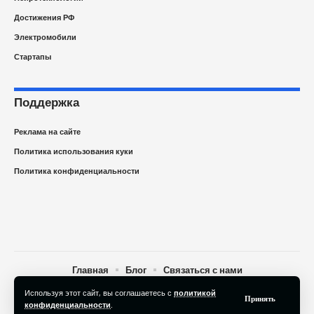
Достижения РФ
Электромобили
Стартапы
Поддержка
Реклама на сайте
Политика использования куки
Политика конфиденциальности
Главная
Блог
Связаться с нами
Используя этот сайт, вы соглашаетесь с
политикой
© 2025 Newspape.ru Новости технологий сегодня. All Rights
Принять
конфиденциальности
.
Reserved.