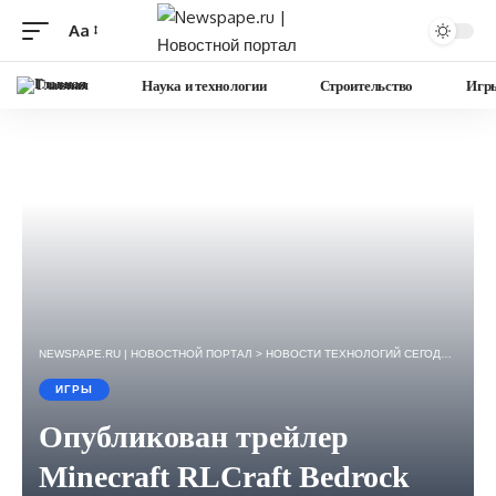
Aa
Изменение
размера
Главная
Наука и технологии
Строительство
Игр
шрифта
NEWSPAPE.RU | НОВОСТНОЙ ПОРТАЛ
>
НОВОСТИ ТЕХНОЛОГИЙ СЕГОДНЯ — ИГРЫ, НАУКА, ГАДЖЕТЫ, БИЗНЕС.
ИГРЫ
Опубликован трейлер
Minecraft RLCraft Bedrock