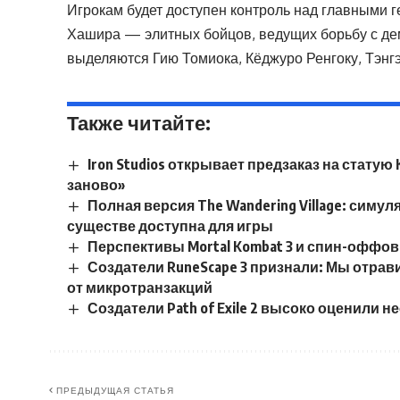
Игрокам будет доступен контроль над главными г
Хашира — элитных бойцов, ведущих борьбу с д
выделяются Гию Томиока, Кёджуро Ренгоку, Тэнгэ
Также читайте:
Iron Studios открывает предзаказ на стату
заново»
Полная версия The Wandering Village: симу
существе доступна для игры
Перспективы Mortal Kombat 3 и спин-оффов
Создатели RuneScape 3 признали: Мы отрав
от микротранзакций
Создатели Path of Exile 2 высоко оценили н
ПРЕДЫДУЩАЯ СТАТЬЯ