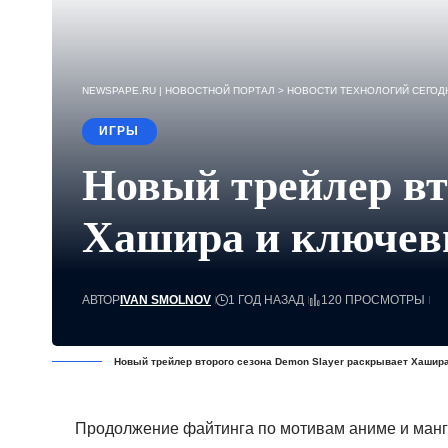
NEWSPAPE.RU | НОВОСТНОЙ ПОРТАЛ
>
НОВОСТИ ТЕХНОЛОГИЙ СЕГОДН
ИГРЫ
Новый трейлер вт
Хашира и ключев
АВТОР
IVAN SMOLNOV
1 ГОД НАЗАД
120 ПРОСМОТРЫ
Новый трейлер второго сезона Demon Slayer раскрывает Хаши
Продолжение файтинга по мотивам аниме и манг