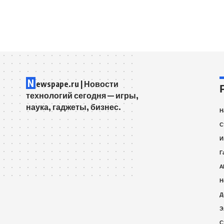
N
ewspape.ru | Новости
технологий сегодня — игры,
наука, гаджеты, бизнес.
Н
С
И
Г
A
Н
Д
Э
С