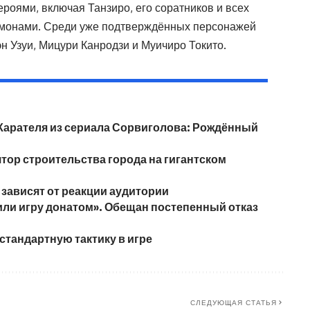
ероями, включая Танзиро, его соратников и всех
емонами. Среди уже подтверждённых персонажей
н Узуи, Мицури Канродзи и Муичиро Токито.
ю Карателя из сериала Сорвиголова: Рождённый
лятор строительства города на гигантском
 зависят от реакции аудитории
или игру донатом». Обещан постепенный отказ
естандартную тактику в игре
СЛЕДУЮЩАЯ СТАТЬЯ