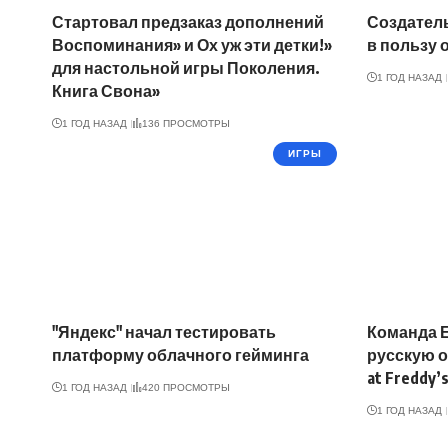
Стартовал предзаказ дополнений
Создатель
Воспоминания» и Ох уж эти детки!»
в пользу 
для настольной игры Поколения.
1 ГОД НАЗАД
Книга Свона»
1 ГОД НАЗАД
136 ПРОСМОТРЫ
ИГРЫ
"Яндекс" начал тестировать
Команда 
платформу облачного гейминга
русскую о
at Freddy’s
1 ГОД НАЗАД
420 ПРОСМОТРЫ
1 ГОД НАЗАД