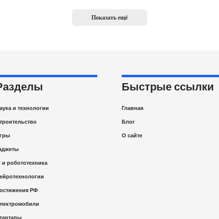
Показать ещё
Разделы
Быстрые ссылки
аука и технологии
Главная
троительство
Блог
гры
О сайте
аджеты
I и робототехника
ейротехнологии
остижения РФ
лектромобили
тартапы