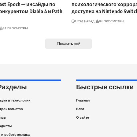
ast Epoch — инсайды по
психологического хоррор
онкурентом Diablo 4 и Path
доступна на Nintendo Switc
1 ГОД НАЗАД
84 ПРОСМОТРЫ
81 ПРОСМОТРЫ
Показать ещё
Разделы
Быстрые ссылки
аука и технологии
Главная
троительство
Блог
гры
О сайте
аджеты
I и робототехника