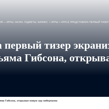
Я — ИГРЫ, НАУКА, ГАДЖЕТЫ, БИЗНЕС.
>
ИГРЫ
>
APPLE ПРЕДСТАВИЛА ПЕРВЫЙ ТИЗЕР ЭКРАН
а первый тизер экрани
яма Гибсона, открыва
яма Гибсона, открывая новую эру киберпанка