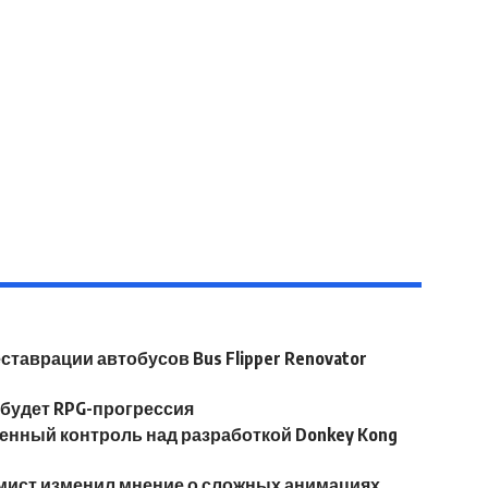
таврации автобусов Bus Flipper Renovator
og будет RPG-прогрессия
нный контроль над разработкой Donkey Kong
аммист изменил мнение о сложных анимациях