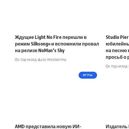
Ждущие Light No Fire перешли в
Studio Pie
режим Silksong» и вспомнили провал
юбилейный
на релизе NoMan’s Sky
на песню 
просьб о 
1 ГОД НАЗАД
102 ПРОСМОТРЫ
1 ГОД НАЗАД
ИГРЫ
AMD представила новую ИИ-
Издатель