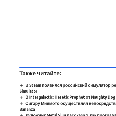
Также читайте:
В Steam появился российский симулятор рес
Simulator
В Intergalactic: Heretic Prophet от Naughty D
Сигэру Миямото осуществлял непосредстве
Bananza
Художник Metal Slug рассказал, как прогр