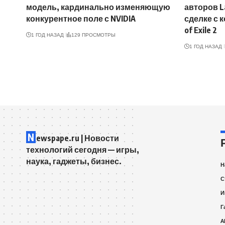
модель, кардинально изменяющую
авторов L
конкурентное поле с NVIDIA
сделке с к
of Exile 2
1 ГОД НАЗАД
129 ПРОСМОТРЫ
1 ГОД НАЗАД
N
ewspape.ru | Новости
технологий сегодня — игры,
наука, гаджеты, бизнес.
Н
С
И
Г
A