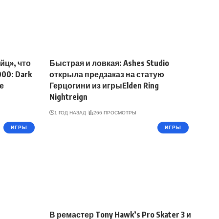
йц», что
Быстрая и ловкая: Ashes Studio
00: Dark
открыла предзаказ на статую
е
Герцогини из игрыElden Ring
Nightreign
1 ГОД НАЗАД
266 ПРОСМОТРЫ
ИГРЫ
ИГРЫ
В ремастер Tony Hawk’s Pro Skater 3 и