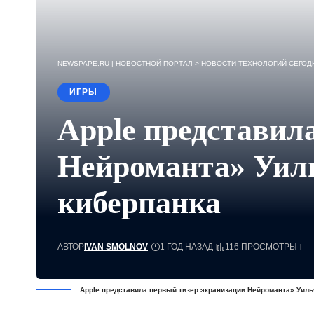
NEWSPAPE.RU | НОВОСТНОЙ ПОРТАЛ
>
НОВОСТИ ТЕХНОЛОГИЙ СЕГОДН
ИГРЫ
Apple представил
Нейроманта» Уиль
киберпанка
АВТОР
IVAN SMOLNOV
1 ГОД НАЗАД
116 ПРОСМОТРЫ
Apple представила первый тизер экранизации Нейроманта» Уиль