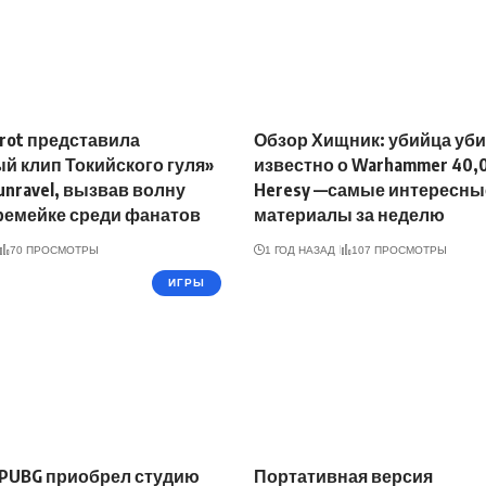
rrot представила
Обзор Хищник: убийца уби
 клип Токийского гуля»
известно о Warhammer 40,0
unravel, вызвав волну
Heresy —самые интересны
ремейке среди фанатов
материалы за неделю
70 ПРОСМОТРЫ
1 ГОД НАЗАД
107 ПРОСМОТРЫ
ИГРЫ
 PUBG приобрел студию
Портативная версия