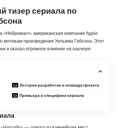
ый тизер сериала по
бсона
на «Нейромант» американская компания Apple
по мотивам произведения Уильяма Гибсона. Этот
анк и оказал огромное влияние на научную
История разработки и команда проекта
Премьера и специфика сериала
риала
а «Чатсубо» — одного из важнейших мест