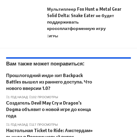
Мультиплеер Fox Hunt в Metal Gear
Solid Delta: Snake Eater не будет
поддерживать
кроссплатформенную игру
ИГРЫ
Вам также может понравиться:
Прошлогодний инди-хит Backpack
Battles вышел из раннего доступа. Что
нового вверсии 1.0?
1 ГОД НАЗАД
102 ПРОСМОТРЫ
Создатель Devil May Cry и Dragon’s
Dogma объявит о новой игре до конца
года
1 ГОД НАЗАД
117 ПРОСМОТРЫ
Настольная Ticket to Ride: Амстердам»
вышла в России: новый виток