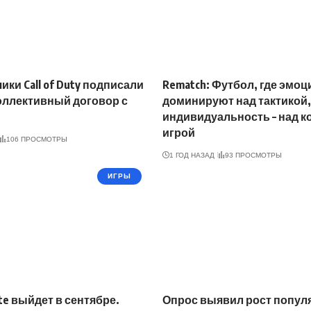
ики Call of Duty подписали
Rematch: Футбол, где эмоц
оллективный договор с
доминируют над тактикой,
индивидуальность – над 
игрой
106 ПРОСМОТРЫ
1 ГОД НАЗАД
93 ПРОСМОТРЫ
ИГРЫ
te выйдет в сентябре.
Опрос выявил рост попул