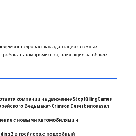
продемонстрировал, как адаптация сложных
т требовать компромиссов, влияющих на общее
твета компании на движение Stop KillingGames
рейского Ведьмака» Crimson Desert ипоказал
вление с новыми автомобилями и
ding 2 в трейлерах: подробный