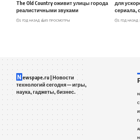
The Old Country оживит улицы города
для ускор
реалистичными звуками
сериала, 
1 ГОД НАЗАД
85 ПРОСМОТРЫ
1 ГОД НАЗАД
N
ewspape.ru | Новости
технологий сегодня — игры,
наука, гаджеты, бизнес.
Н
С
И
Г
A
Н