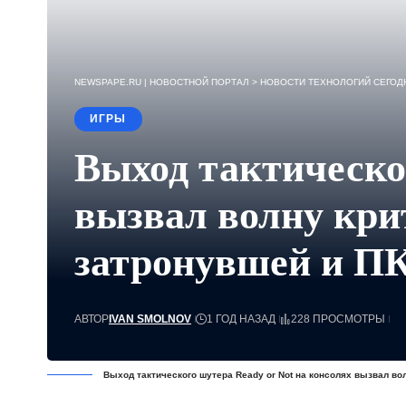
NEWSPAPE.RU | НОВОСТНОЙ ПОРТАЛ
>
НОВОСТИ ТЕХНОЛОГИЙ СЕГОДН
ИГРЫ
Выход тактическо
вызвал волну крит
затронувшей и П
АВТОР
IVAN SMOLNOV
1 ГОД НАЗАД
228 ПРОСМОТРЫ
Выход тактического шутера Ready or Not на консолях вызвал во