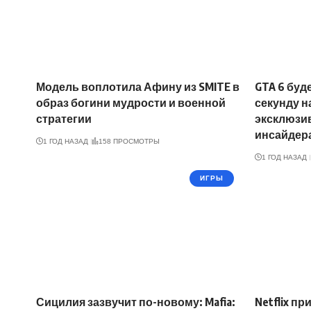
Модель воплотила Афину из SMITE в
GTA 6 буд
образ богини мудрости и военной
секунду на
стратегии
эксклюзи
инсайдер
1 ГОД НАЗАД
158 ПРОСМОТРЫ
1 ГОД НАЗАД
ИГРЫ
Сицилия зазвучит по-новому: Mafia:
Netflix п