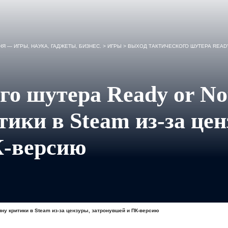
Я — ИГРЫ, НАУКА, ГАДЖЕТЫ, БИЗНЕС.
>
ИГРЫ
>
ВЫХОД ТАКТИЧЕСКОГО ШУТЕРА READY OR NOT НА 
го шутера Ready or No
ики в Steam из-за цен
К-версию
лну критики в Steam из-за цензуры, затронувшей и ПК-версию