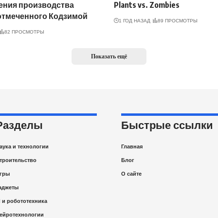
ения производства
Plants vs. Zombies
отмеченного Кодзимой
1 ГОД НАЗАД
89 ПРОСМОТРЫ
82 ПРОСМОТРЫ
Показать ещё
Разделы
Быстрые ссылки
аука и технологии
Главная
троительство
Блог
гры
О сайте
аджеты
I и робототехника
ейротехнологии